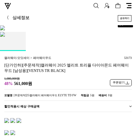
〈
상세정보
공유하기
+
1
/
1
캘러웨이/오딧세이 > 페어웨이우드
53173
[단가인하][주문제작]캘러웨이 2025 엘리트 트리플 다이아몬드 페어웨이
우드 [남성용][VENTUS TR BLACK]
1,080,000원
쿠폰받기
48%
561,000원
모델명
[주문제작]25캘러웨이 페어웨이우드 ELYTE TD FW
적립금
5원
배송비
0원
할인적용시 예상 구매금액