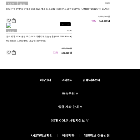
53173
남성
주문
[단가인하][주문제작]캘러웨이 2025 엘리트 트리플 다이아몬드 페어웨이우드 [남성용][VENTUS TR BLACK]
용
제작
1,080,000원
48%
561,000원
+
1
/
5
53919
남성
캘러웨이 2026 퀀텀 맥스 D 페어웨이우드[남성용][UST ATHLEMAX]
용
TRI-FORCE, A QUANTUM LEAP IN DISTANCE
620,000원
32%
420,000원
매장안내
고객센터
입점/제휴문의
배송문의 ∨
입금 계좌 안내 ∨
HTR GOLF 사업자정보 ▽
사업자정보확인
|
이용약관
|
개인정보 취급방침