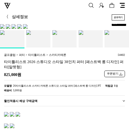
〈
상세정보
공유하기
+
1
/
5
골프클럽 > 퍼터 > 타이틀리스트 > 스카티카메론
54402
타이틀리스트 2026 스튜디오 스타일 38인치 퍼터 [패스트백 롱 디자인] 퍼
터[말렛형]
쿠폰받기
825,000원
모델명
26타이틀리스트 스카티 카메론 스튜디오 스타일 퍼터 [패스트백 롱 디자인] PT
적립금
8원
배송비
3,000원
할인적용시 예상 구매금액