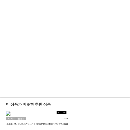
이 상품과 비슷한 추천 상품
+
1
/
1
53019
여성
당일
다이와 2025 온오프 LP-425 카본 아이언세트[여성용/7i/#6~SW/퍼플]
용
배송