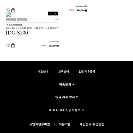
1,100,000원
19%
890,000원
+
1
/
5
42193
남성
당일
[던롭코리아정품]
용
배송
2020 클리브랜드 RTX 집코어 스틸 웨지[남성용/블랙새틴]
[DG S200]
220,000원
46%
118,000원
매장안내
고객센터
입점/제휴문의
배송문의 ∨
입금 계좌 안내 ∨
HTR GOLF 사업자정보 ▽
사업자정보확인
|
이용약관
|
개인정보 취급방침