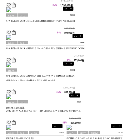
2,740,000원
35%
1,790,000원
+
1
/
1
52453
남성
당일
타이틀리스트 2024 GT3 드라이버[남성용/TITLEIST TOUR AD BLACK]
용
배송
900,000원
0%
900,000원
+
1
/
5
50990
남성
당일
타이틀리스트 2024 보키디자인 SM10 스틸 웨지[남성용][니켈][DYNAMIC GOLD]
용
배송
275,000원
0%
275,000원
+
1
/
5
53881
여성
테일러메이드 2026 Qi4D MAX LITE 드라이버[여성용][Mitsubisi REAX]
용
테일러메이드의 최고 스피드를 위한 최적의 피팅 드라이버
1,040,000원
15%
880,000원
+
1
/
4
45820
여성
당일
[오리엔트골프정품]
용
배송
2022 야마하 씨즈 HM+(C's HM+) 카본 아이언세트[여성용][7i/#6~SW][화이트]
1,480,000원
42%
859,000원
+
+
1
/
3
1
/
5
38466
54399
여성
당일
소량
남여
HOT
NEW
[코오롱인더스트리FnC정품]
타이틀리스트 2026 스카티 카메론 팬텀 5 OC 퍼터[말렛형]
용
배송
재고
공용