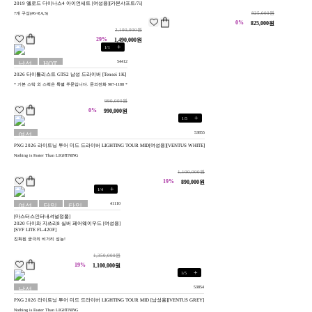
2019 엘로드 다이나스4 아이언세트 [여성용][카본샤프트/7i]
825,000원
7개 구성(#6~P,A,S)
0%
825,000원
2,100,000원
29%
1,490,000원
+
1
/
1
54412
남성
HOT
2026 타이틀리스트 GTS2 남성 드라이버 [Tensei 1K]
용
* 기본 스탁 외 스펙은 특별 주문입니다. 문의전화 907-1188 *
990,000원
0%
990,000원
+
1
/
5
53855
여성
PXG 2026 라이트닝 투어 미드 드라이버 LIGHTING TOUR MID[여성용][VENTUS WHITE]
용
Nothing is Faster Than LIGHTNING
1,100,000원
19%
890,000원
+
1
/
4
41110
여성
당일
타임
[마스터스인터내셔널정품]
용
배송
세일
2020 다이와 지쓰리8 실버 페어웨이우드 [여성용]
[SVF LITE FL-420F]
진화된 궁극의 비거리 성능!
1,350,000원
19%
1,100,000원
+
1
/
5
53854
남성
PXG 2026 라이트닝 투어 미드 드라이버 LIGHTING TOUR MID [남성용][VENTUS GREY]
용
Nothing is Faster Than LIGHTNING