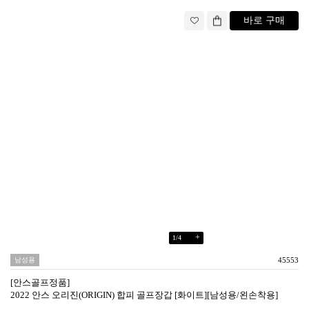
바로 구매
+
1
/
4
남성용
45553
[안스골프정품]
2022 안스 오리진(ORIGIN) 합피 골프장갑 [화이트][남성용/왼손착용]