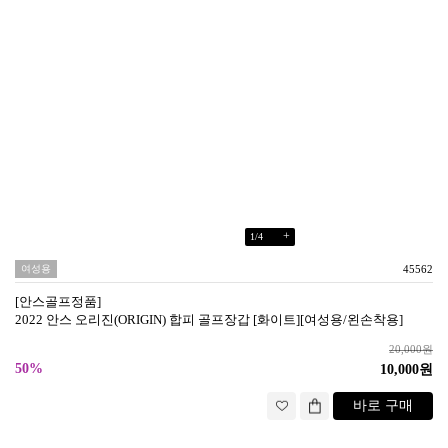
+
1
/
4
여성용
45562
[안스골프정품]
2022 안스 오리진(ORIGIN) 합피 골프장갑 [화이트][여성용/왼손착용]
20,000원
50%
10,000원
바로 구매