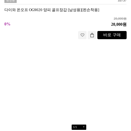
남성용
53737
다이와 온오프 OG9020 양피 골프장갑 [남성용][왼손착용]
20,000원
0%
20,000원
바로 구매
+
1
/
1