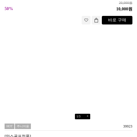
20,000원
50%
10,000원
바로 구매
+
1
/
3
HOT
주니어용
39923
[안스골프정품]