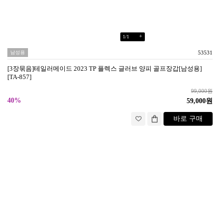
+
1
/
1
남성용
53531
[3장묶음]테일러메이드 2023 TP 플렉스 글러브 양피 골프장갑[남성용]
[TA-857]
99,000원
40%
59,000원
바로 구매