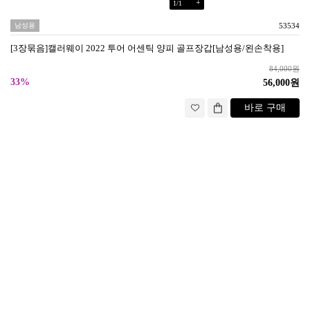
+
1
/
1
남성용
53534
[3장묶음]캘러웨이 2022 투어 어센틱 양피 골프장갑[남성용/왼손착용]
84,000원
33%
56,000원
바로 구매