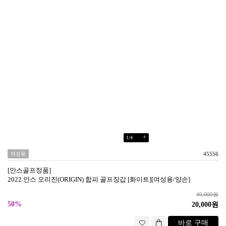
+
1
/
4
여성용
45556
[안스골프정품]
2022 안스 오리진(ORIGIN) 합피 골프장갑 [화이트][여성용/양손]
40,000원
50%
20,000원
바로 구매