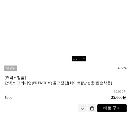
+
1
/
1
남성용
49524
[요넥스정품]
요넥스 프리미엄(PREMIUM) 골프장갑[화이트][남성용/왼손착용]
30,000원
16%
25,000원
바로 구매