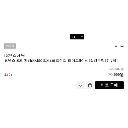
+
1
/
1
여성용
49554
[요넥스정품]
요넥스 프리미엄(PREMIUM) 골프장갑[화이트][여성용/양손착용][2팩]
120,000원
25%
90,000원
바로 구매