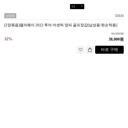
+
1
/
1
남성용
53533
[2장묶음]캘러웨이 2022 투어 어센틱 양피 골프장갑[남성용/왼손착용]
56,000원
32%
38,000원
바로 구매