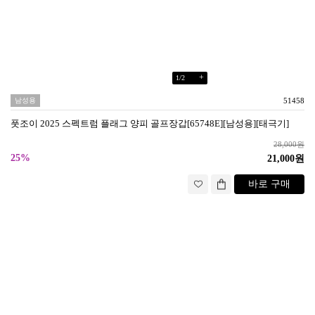
+
1
/
2
남성용
51458
풋조이 2025 스펙트럼 플래그 양피 골프장갑[65748E][남성용][태극기]
28,000원
25%
21,000원
바로 구매