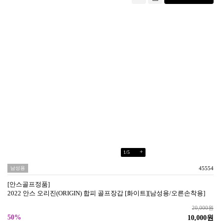
+
1
/
5
남성용
45554
[안스골프정품]
2022 안스 오리진(ORIGIN) 합피 골프장갑 [화이트][남성용/오른손착용]
20,000원
50%
10,000원