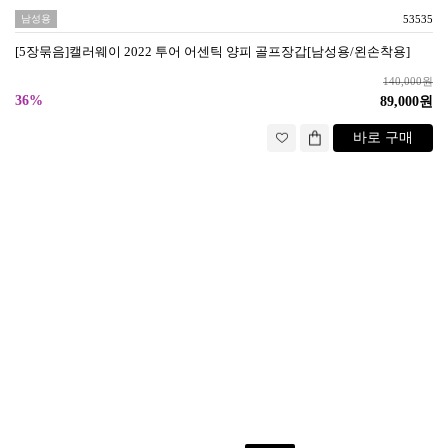
남성용
53535
[5장묶음]캘러웨이 2022 투어 어센틱 양피 골프장갑[남성용/왼손착용]
140,000원
36%
89,000원
바로 구매