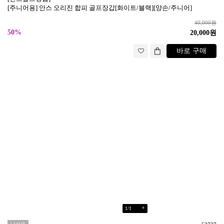
[주니어용] 안스 오리진 합피 골프장갑[화이트/블랙][양손/주니어]
40,000원
50%
20,000원
바로 구매
+
1
/
1