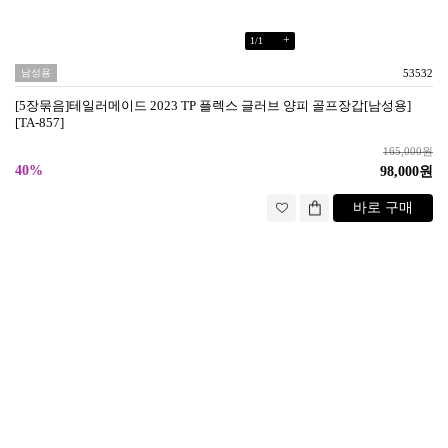
+
1
/
1
남성용
53532
[5장묶음]테일러메이드 2023 TP 플렉스 글러브 양피 골프장갑[남성용]
[TA-857]
165,000원
40%
98,000원
바로 구매