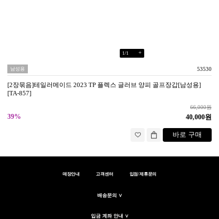
+
1
/
1
남성용
53530
[2장묶음]테일러메이드 2023 TP 플렉스 글러브 양피 골프장갑[남성용]
[TA-857]
66,000원
39%
40,000원
바로 구매
매장안내
고객센터
입점/제휴문의
배송문의 ∨
입금 계좌 안내 ∨