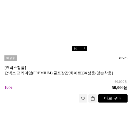
+
1
/
1
여성용
49525
[요넥스정품]
요넥스 프리미엄(PREMIUM) 골프장갑[화이트][여성용/양손착용]
60,000원
16%
50,000원
바로 구매